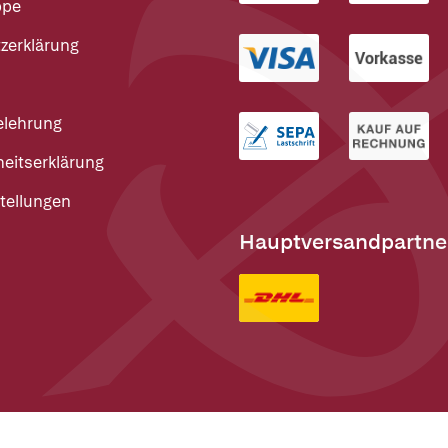
ppe
zerklärung
elehrung
heitserklärung
tellungen
Hauptversandpartne