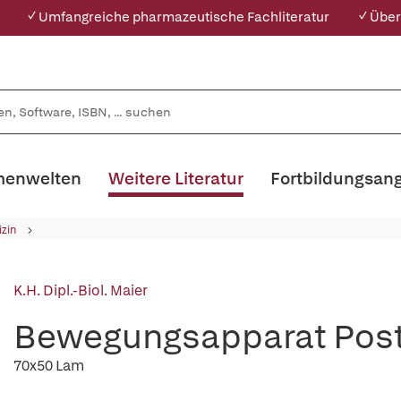
✓ Umfangreiche pharmazeutische Fachliteratur
✓ Über
enwelten
Weitere Literatur
Fortbildungsan
zin
K.H. Dipl.-Biol. Maier
Bewegungsapparat Pos
70x50 Lam