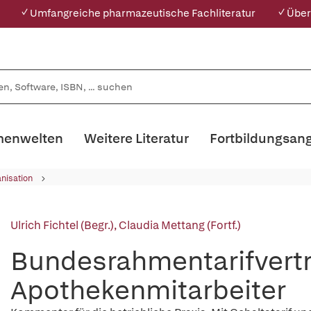
✓ Umfangreiche pharmazeutische Fachliteratur
✓ Über
enwelten
Weitere Literatur
Fortbildungsan
nisation
Ulrich Fichtel (Begr.)
,
Claudia Mettang (Fortf.)
Bundesrahmentarifvertr
Apothekenmitarbeiter