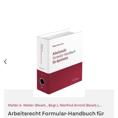
Stefan A. Weber (Bearb., Begr.)
,
Manfred Arnold (Bearb.)
,
Günter Kern (Bearb., Begr.)
,
Gerhard Etzel (Begr.)
,
Rainer
Arbeitsrecht Formular-Handbuch für
Hartmann (Mitarb.)
,
Andreas Nörr (Mitarb.)