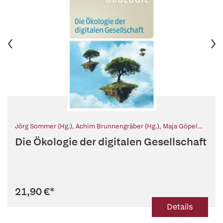
Jörg Sommer (Hg.)
,
Achim Brunnengräber (Hg.)
,
Maja Göpel
(Hg.)
,
Pierre Ibisch (Hg.)
,
Heike Leitschuh (Hg.)
,
Reinhard
Die Ökologie der digitalen Gesellschaft
Loske (Hg.)
,
Michael Müller (Hg.)
,
Ernst Ulrich von Weizsäcker
(Hg.)
21,90 €
*
Details