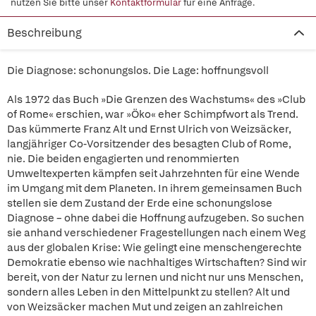
nutzen Sie bitte unser
Kontaktformular
für eine Anfrage.
Beschreibung
Die Diagnose: schonungslos. Die Lage: hoffnungsvoll
Als 1972 das Buch »Die Grenzen des Wachstums« des »Club
of Rome« erschien, war »Öko« eher Schimpfwort als Trend.
Das kümmerte Franz Alt und Ernst Ulrich von Weizsäcker,
langjähriger Co-Vorsitzender des besagten Club of Rome,
nie. Die beiden engagierten und renommierten
Umweltexperten kämpfen seit Jahrzehnten für eine Wende
im Umgang mit dem Planeten. In ihrem gemeinsamen Buch
stellen sie dem Zustand der Erde eine schonungslose
Diagnose – ohne dabei die Hoffnung aufzugeben. So suchen
sie anhand verschiedener Fragestellungen nach einem Weg
aus der globalen Krise: Wie gelingt eine menschengerechte
Demokratie ebenso wie nachhaltiges Wirtschaften? Sind wir
bereit, von der Natur zu lernen und nicht nur uns Menschen,
sondern alles Leben in den Mittelpunkt zu stellen? Alt und
von Weizsäcker machen Mut und zeigen an zahlreichen