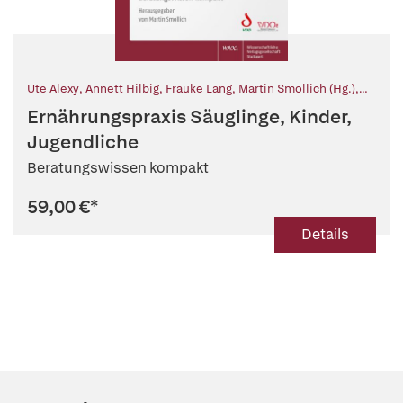
Ute Alexy
,
Annett Hilbig
,
Frauke Lang
,
Martin Smollich (Hg.)
,
Christiane Binder (Mitarb.)
,
Katharina Dokoupil (Mitarb.)
,
Ernährungspraxis Säuglinge, Kinder,
Maike Grotzke-Leweling (Mitarb.)
,
Gabriele Holst (Mitarb.)
,
Hanna-Kathrin Kraaibeek (Mitarb.)
Jugendliche
,
Ulrike Och (Mitarb.)
,
Bärbel
Palm (Mitarb.)
Beratungswissen kompakt
59,00 €
*
Details