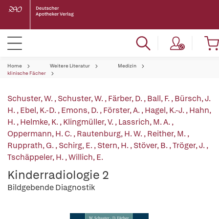
Home
Weitere Literatur
Medizin
klinische Fächer
Schuster, W.
,
Schuster, W.
,
Färber, D.
,
Ball, F.
,
Bürsch, J.
H.
,
Ebel, K.-D.
,
Emons, D.
,
Förster, A.
,
Hagel, K.-J.
,
Hahn,
H.
,
Helmke, K.
,
Klingmüller, V.
,
Lassrich, M. A.
,
Oppermann, H. C.
,
Rautenburg, H. W.
,
Reither, M.
,
Rupprath, G.
,
Schirg, E.
,
Stern, H.
,
Stöver, B.
,
Tröger, J.
,
Tschäppeler, H.
,
Willich, E.
Kinderradiologie 2
Bildgebende Diagnostik