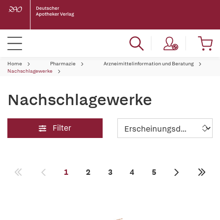
Home
Pharmazie
Arzneimittelinformation und Beratung
Nachschlagewerke
Nachschlagewerke
Filter
1
2
3
4
5