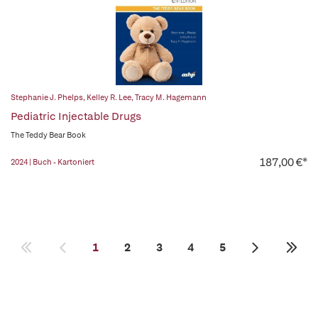
Stephanie J. Phelps
,
Kelley R. Lee
,
Tracy M. Hagemann
Pediatric Injectable Drugs
The Teddy Bear Book
187,00 €*
2024 | Buch - Kartoniert
1
2
3
4
5