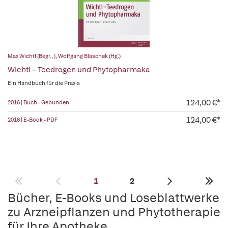
Max Wichtl (Begr., )
,
Wolfgang Blaschek (Hg.)
Wichtl – Teedrogen und Phytopharmaka
Ein Handbuch für die Praxis
124,00 €*
2016 | Buch - Gebunden
124,00 €*
2016 | E-Book - PDF
1
2
Bücher, E-Books und Loseblattwerke
zu Arzneipflanzen und Phytotherapie
für Ihre Apotheke