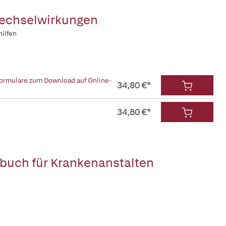
Wechselwirkungen
ilfen
rformulare zum Download auf Online-
34,80 €*
34,80 €*
buch für Krankenanstalten