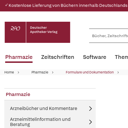
✓ Kostenlose Lieferung von Büchern innerhalb Deutschlands
Pharmazie
Zeitschriften
Software
Them
Home
Pharmazie
Formulare und Dokumentation
Pharmazie
Arzneibücher und Kommentare
Arzneimittelinformation und
Beratung