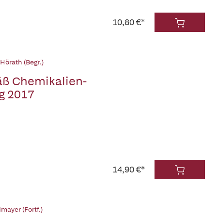
10,80 €*
Hörath (Begr.)
ß Chemikalien-
g 2017
14,90 €*
mayer (Fortf.)