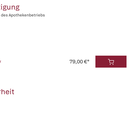
igung
e des Apothekenbetriebs
79,00 €*
r
rheit