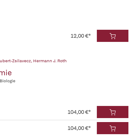
12,00 €*
ubert-Zsilavecz
,
Hermann J. Roth
mie
 Biologie
104,00 €*
104,00 €*