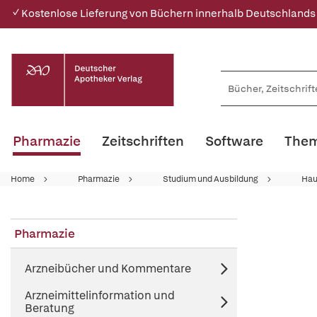
✓ Kostenlose Lieferung von Büchern innerhalb Deutschlands
Pharmazie
Zeitschriften
Software
Them
Home
Pharmazie
Studium und Ausbildung
Hau
Pharmazie
Arzneibücher und Kommentare
Arzneimittelinformation und
Beratung