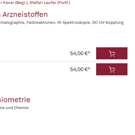
r Kovar (Begr.)
,
Stefan Laufer (Fortf.)
n Arzneistoffen
matographie, Farbreaktionen, IR-Spektroskopie, DC-UV-Kopplung
54,00 €*
54,00 €*
hiometrie
zie und Chemie