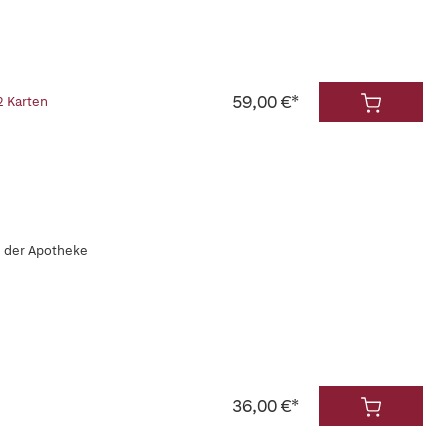
59,00 €*
2 Karten
n der Apotheke
36,00 €*