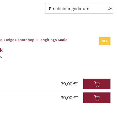
ke
,
Helge Scharnhop
,
Eliangiringa Kaale
NEU
k
is
39,00 €*
39,00 €*