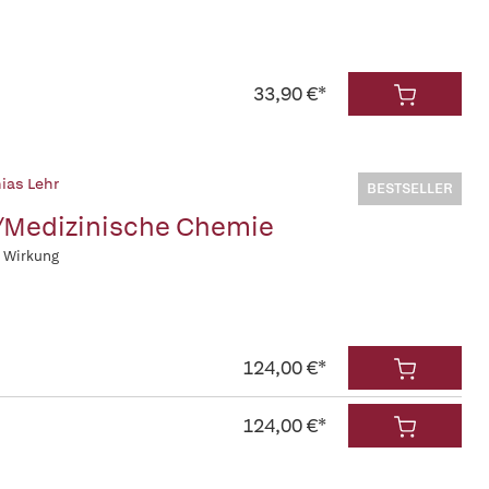
33,90 €*
ias Lehr
BESTSELLER
/Medizinische Chemie
r Wirkung
124,00 €*
124,00 €*