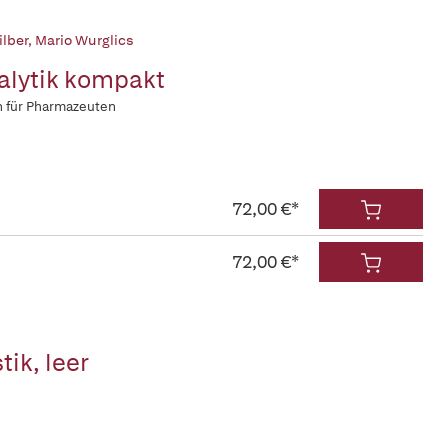
ilber
,
Mario Wurglics
alytik kompakt
n für Pharmazeuten
72,00 €*
72,00 €*
tik, leer