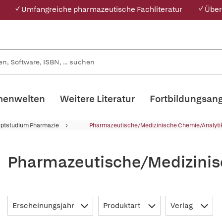
✓ Umfangreiche pharmazeutische Fachliteratur
✓ Über
enwelten
Weitere Literatur
Fortbildungsan
ptstudium Pharmazie
Pharmazeutische/Medizinische Chemie/Analyti
Pharmazeutische/Medizinis
Erscheinungsjahr
Produktart
Verlag