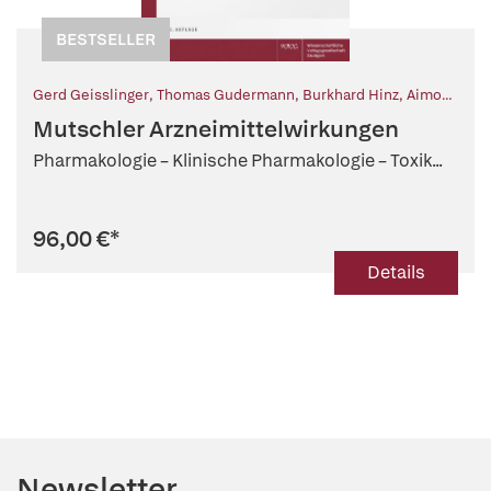
BESTSELLER
Gerd Geisslinger
,
Thomas Gudermann
,
Burkhard Hinz
,
Aimo
Kannt
,
Peter Ruth
,
Ursula Storch
,
Ernst Mutschler (Begr.)
,
Mutschler Arzneimittelwirkungen
Ingrid Boekhoff (Beitr.)
Pharmakologie – Klinische Pharmakologie – Toxik...
96,00 €
*
Details
Newsletter