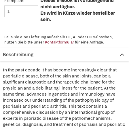
Dieses E-Book ist vorübergehend
Exemplare:
nicht verfügbar.
Es wird in Kürze wieder bestellbar
sein.
Falls Sie eine Lieferung außerhalb DE, AT oder CH wünschen,
nutzen Sie bitte unser
Kontaktformular
für eine Anfrage.
Beschreibung
In the past decade it has become increasingly clear that
psoriatic disease, both of the skin and joints, can be a
significant diagnostic and therapeutic challenge for the
physician and a debilitating illness for the patient. At the
same time, advances in genetics and immunology have
increased our understanding of the pathophysiology of
psoriasis and psoriatic arthritis. This text contains a
comprehensive discussion by an international group of
experts in psoriatic disease of the pathomechanisms,
genetics, diagnosis, and treatment of psoriasis and psoriatic