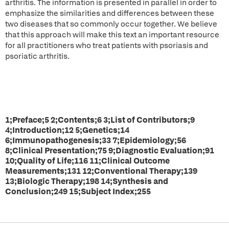
arthritis. The information is presented in parallel in order to
emphasize the similarities and differences between these
two diseases that so commonly occur together. We believe
that this approach will make this text an important resource
for all practitioners who treat patients with psoriasis and
psoriatic arthritis.
1;Preface;5 2;Contents;6 3;List of Contributors;9
4;Introduction;12 5;Genetics;14
6;Immunopathogenesis;33 7;Epidemiology;56
8;Clinical Presentation;75 9;Diagnostic Evaluation;91
10;Quality of Life;116 11;Clinical Outcome
Measurements;131 12;Conventional Therapy;139
13;Biologic Therapy;198 14;Synthesis and
Conclusion;249 15;Subject Index;255