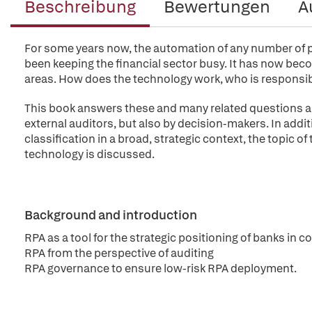
Beschreibung
Bewertungen
A
For some years now, the automation of any number of 
been keeping the financial sector busy. It has now beco
areas. How does the technology work, who is responsible
This book answers these and many related questions abo
external auditors, but also by decision-makers. In addit
classification in a broad, strategic context, the topic o
technology is discussed.
Background and introduction
RPA as a tool for the strategic positioning of banks in 
RPA from the perspective of auditing
RPA governance to ensure low-risk RPA deployment.