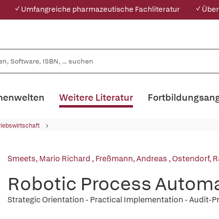
✓ Umfangreiche pharmazeutische Fachliteratur
✓ Über
enwelten
Weitere Literatur
Fortbildungsan
riebswirtschaft
Smeets, Mario Richard
,
Freßmann, Andreas
,
Ostendorf, R
Robotic Process Automa
Strategic Orientation - Practical Implementation - Audit-