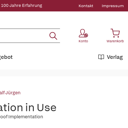
 100 Jahre Erfahrung
Kontakt
Impressum
Konto
Warenkorb
gebot
Verlag
alf Jürgen
tion in Use
Proof Implementation