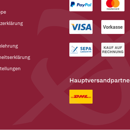
ppe
zerklärung
elehrung
heitserklärung
tellungen
Hauptversandpartne