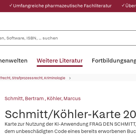
✓ Umfangreiche pharmazeutische Fachliteratur
✓ Über
enwelten
Weitere Literatur
Fortbildungsan
afrecht, Strafprozessrecht, Kriminologie
Schmitt, Bertram
,
Köhler, Marcus
Schmitt/Köhler-Karte 2
Karte zur Nutzung der KI-Anwendung FRAG DEN SCHMITT/K
dem unbeschädigten Code eines bereits erworbenen Buch