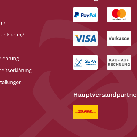
ppe
zerklärung
elehrung
heitserklärung
tellungen
Hauptversandpartne