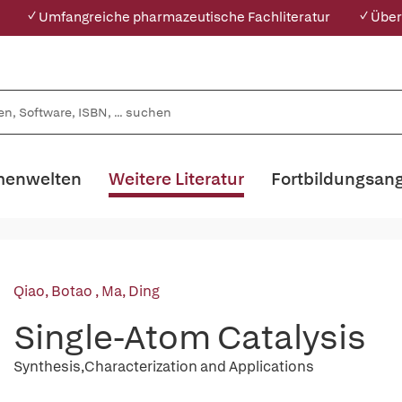
✓ Umfangreiche pharmazeutische Fachliteratur
✓ Über
enwelten
Weitere Literatur
Fortbildungsan
Qiao, Botao
,
Ma, Ding
Single-Atom Catalysis
Synthesis,Characterization and Applications