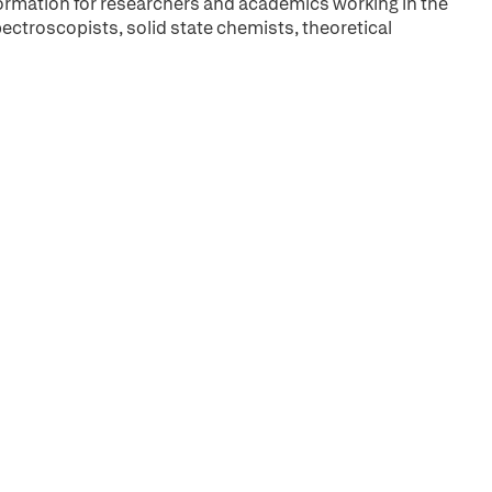
formation for researchers and academics working in the
pectroscopists, solid state chemists, theoretical