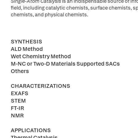
Single-Atom Catalysis
is an indispensable source of in
field, including catalytic chemists, surface chemists, s
chemists, and physical chemists.
SYNTHESIS
ALD Method
Wet Chemistry Method
M-NC or Two-D Materials Supported SACs
Others
CHARACTERIZATIONS
EXAFS
STEM
FT-IR
NMR
APPLICATIONS
Thermal Catalysis