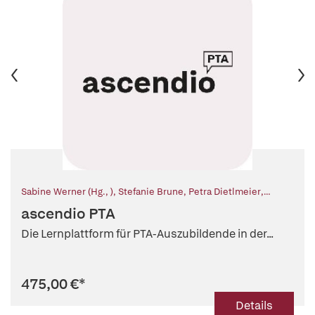
Sabine Werner (Hg., )
,
Stefanie Brune
,
Petra Dietlmeier
,
Dennis A. Effertz
,
Lars Peter Frohn
,
Xenia Graulig
,
Tobias
ascendio PTA
König
,
Mitra Bettina Mielke
,
Thomas Noll
,
Constanze Schäfer
,
Andreas S. Ziegler
Die Lernplattform für PTA-Auszubildende in der...
475,00 €
*
Details