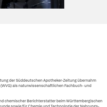
tleitung der Süddeutschen Apotheker-Zeitung übernahm
ft (WVG) als naturwissenschaftlichen Fachbuch- und
und chemischer Berichterstatter beim Württembergischen
skunde sowie für Chemie und Technologie der Nahrungs-