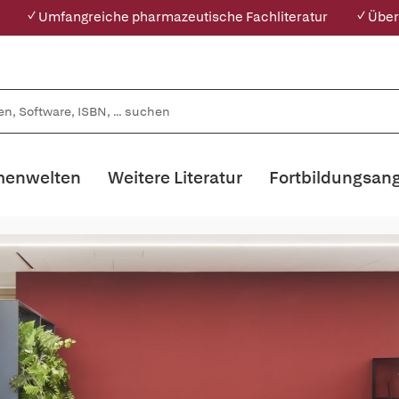
✓ Umfangreiche pharmazeutische Fachliteratur
✓ Über
enwelten
Weitere Literatur
Fortbildungsan