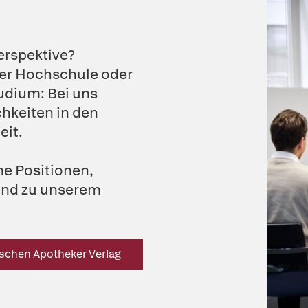
erspektive?
 der Hochschule oder
udium: Bei uns
chkeiten in den
eit.
ne Positionen,
 und zu unserem
tschen Apotheker Verlag