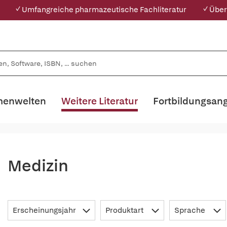
✓ Umfangreiche pharmazeutische Fachliteratur
✓ Über
enwelten
Weitere Literatur
Fortbildungsan
Medizin
Erscheinungsjahr
Produktart
Sprache