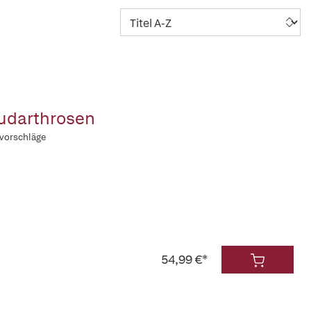
eudarthrosen
vorschläge
54,99 €*