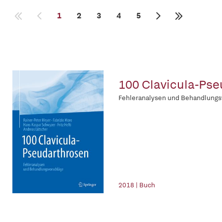
1
2
3
4
5
100 Clavicula-Ps
Fehleranalysen und Behandlungs
2018 | Buch