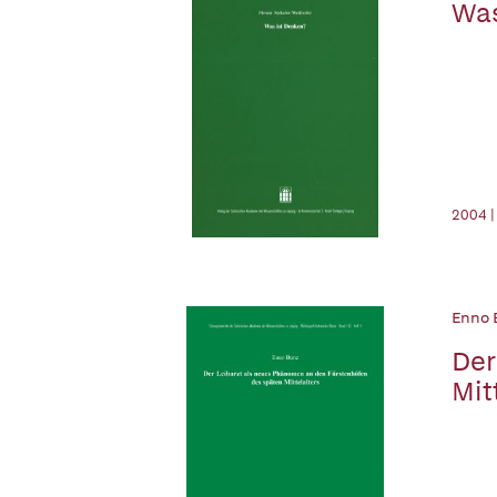
Was
2004 |
Enno 
Der
Mit