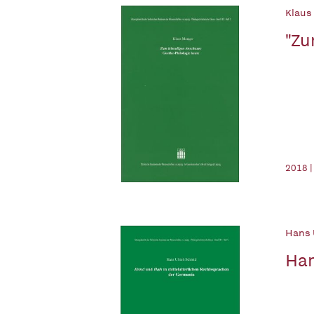
Klaus
"Zu
2018 |
Hans 
Han