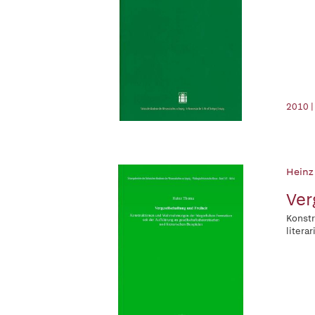
2010 |
Heinz
Ver
Konstr
litera