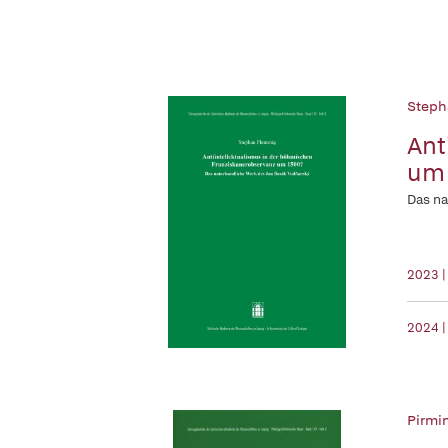
Steph
Ant
um
Das na
2023 |
2024 |
Pirmin