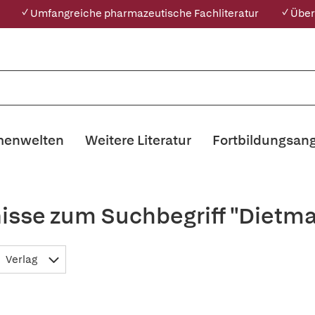
✓ Umfangreiche pharmazeutische Fachliteratur
✓ Über
enwelten
Weitere Literatur
Fortbildungsan
isse zum Suchbegriff "Dietm
Verlag