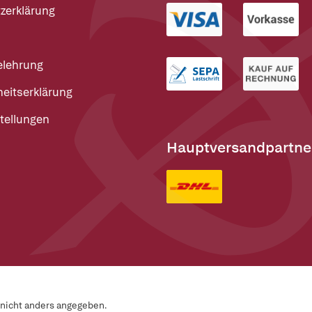
zerklärung
elehrung
heitserklärung
tellungen
Hauptversandpartne
n nicht anders angegeben.