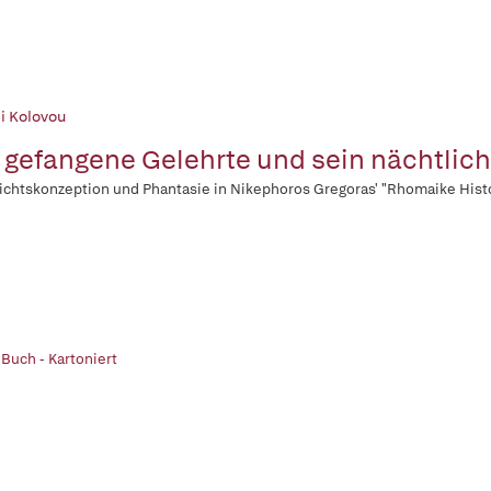
i Kolovou
 gefangene Gelehrte und sein nächtlich
chtskonzeption und Phantasie in Nikephoros Gregoras' "Rhomaike Histo
 Buch - Kartoniert