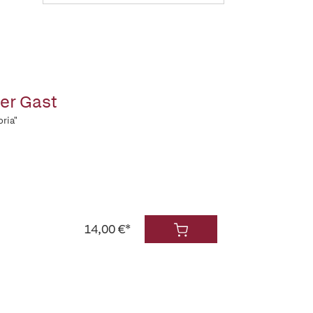
er Gast
ria"
14,00 €*