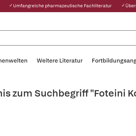
✓ Umfangreiche pharmazeutische Fachliteratur
✓ Über
enwelten
Weitere Literatur
Fortbildungsan
is zum Suchbegriff "Foteini 