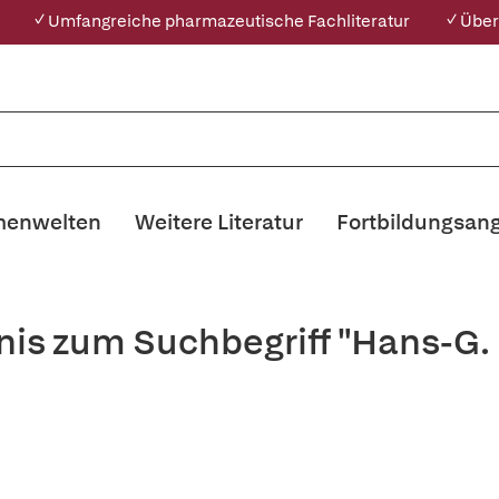
✓ Umfangreiche pharmazeutische Fachliteratur
✓ Über
enwelten
Weitere Literatur
Fortbildungsan
nis zum Suchbegriff "Hans-G. 