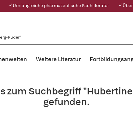
✓ Umfangreiche pharmazeutische Fachliteratur
✓ Über
enwelten
Weitere Literatur
Fortbildungsan
is zum Suchbegriff "Hubertin
gefunden.