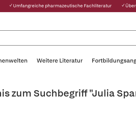
✓ Umfangreiche pharmazeutische Fachliteratur
✓ Über
enwelten
Weitere Literatur
Fortbildungsan
nis zum Suchbegriff "Julia Sp