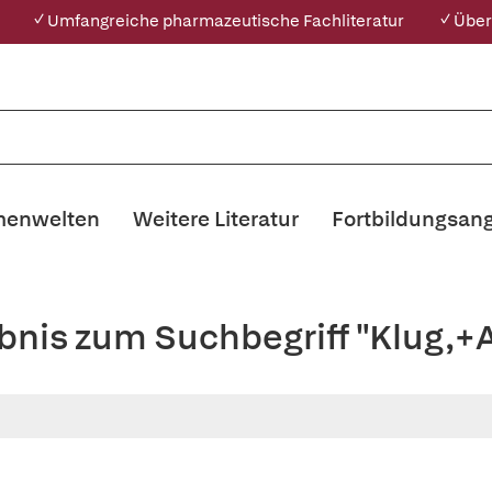
✓ Umfangreiche pharmazeutische Fachliteratur
✓ Über
enwelten
Weitere Literatur
Fortbildungsan
ebnis zum Suchbegriff "Klug,+