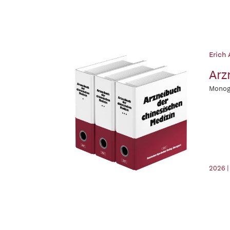
Erich 
Arz
Monogr
2026 |