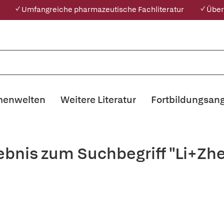
✓ Umfangreiche pharmazeutische Fachliteratur
✓ Über
enwelten
Weitere Literatur
Fortbildungsan
ebnis zum Suchbegriff "Li+Zh