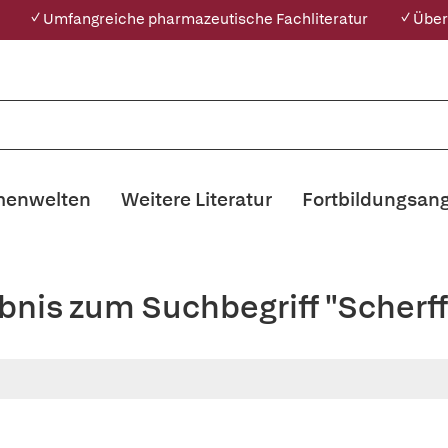
✓ Umfangreiche pharmazeutische Fachliteratur
✓ Über
enwelten
Weitere Literatur
Fortbildungsan
bnis zum Suchbegriff "Scherf