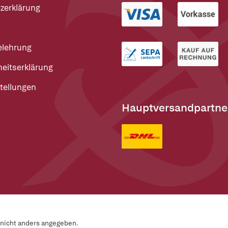
zerklärung
elehrung
heitserklärung
tellungen
Hauptversandpartne
n nicht anders angegeben.