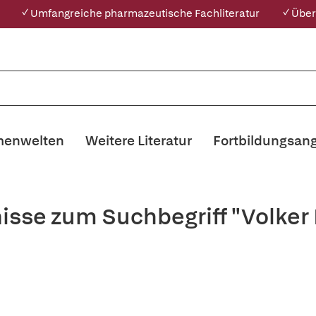
✓ Umfangreiche pharmazeutische Fachliteratur
✓ Über
enwelten
Weitere Literatur
Fortbildungsan
isse zum Suchbegriff "Volker