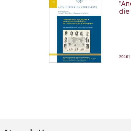
"An
die
2019 |