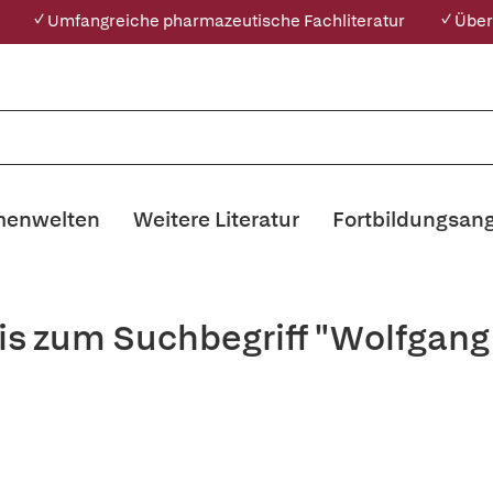
✓ Umfangreiche pharmazeutische Fachliteratur
✓ Über
enwelten
Weitere Literatur
Fortbildungsan
is zum Suchbegriff "Wolfgang