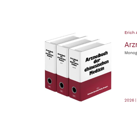
Erich 
Arz
Monogr
2026 |