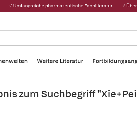
✓ Umfangreiche pharmazeutische Fachliteratur
✓ Über
enwelten
Weitere Literatur
Fortbildungsan
bnis zum Suchbegriff "Xie+Pe