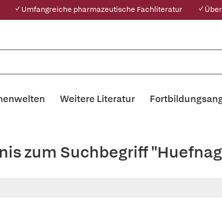
✓ Umfangreiche pharmazeutische Fachliteratur
✓ Über
enwelten
Weitere Literatur
Fortbildungsan
nis zum Suchbegriff "Huefnag