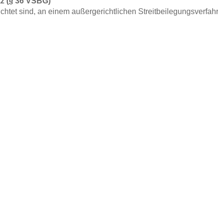
tz
(§ 36 VSBG)
ichtet sind, an einem außergerichtlichen Streitbeilegungsverfah