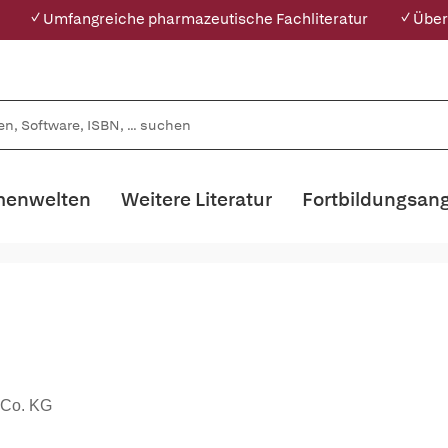
✓ Umfangreiche pharmazeutische Fachliteratur
✓ Über
enwelten
Weitere Literatur
Fortbildungsan
 Co. KG