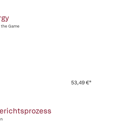
rgy
g the Game
53,49 €*
erichtsprozess
rn