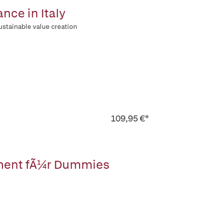
nce in Italy
ustainable value creation
109,95 €*
ent fÃ¼r Dummies