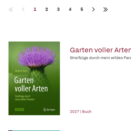
1
2
3
4
5
Garten voller Arte
Streifzüge durch mein wildes Par
2027 | Buch