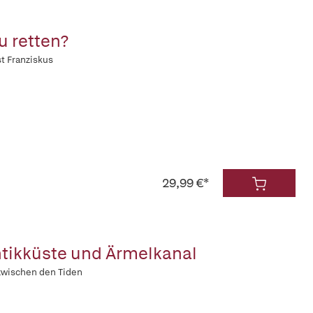
u retten?
st Franziskus
29,99 €*
ntikküste und Ärmelkanal
zwischen den Tiden