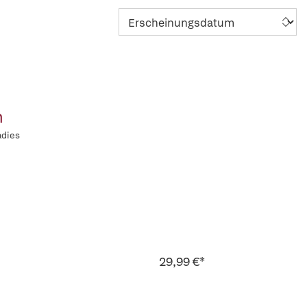
n
adies
29,99 €*