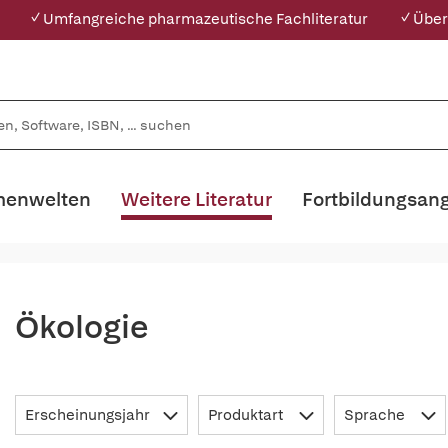
✓ Umfangreiche pharmazeutische Fachliteratur
✓ Über
enwelten
Weitere Literatur
Fortbildungsan
Ökologie
Erscheinungsjahr
Produktart
Sprache