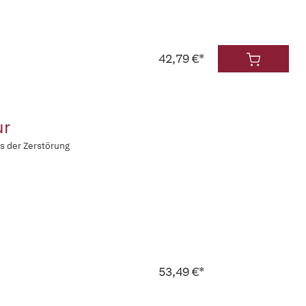
42,79 €*
ur
is der Zerstörung
53,49 €*