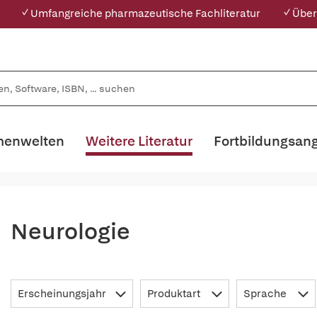
✓ Umfangreiche pharmazeutische Fachliteratur
✓ Über
enwelten
Weitere Literatur
Fortbildungsan
Neurologie
Erscheinungsjahr
Produktart
Sprache