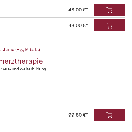
43,00 €*
43,00 €*
r Jurna (Hg., Mitarb.)
merztherapie
ür Aus- und Weiterbildung
99,80 €*