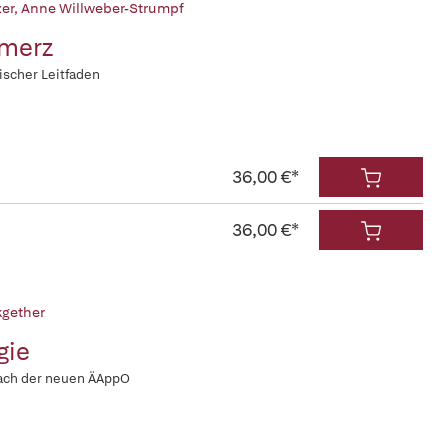
er
,
Anne Willweber-Strumpf
merz
ischer Leitfaden
36,00 €*
36,00 €*
gether
gie
nach der neuen ÄAppO