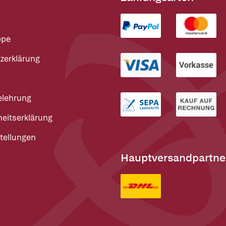
ppe
zerklärung
elehrung
heitserklärung
tellungen
Hauptversandpartne