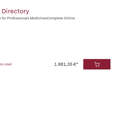
 Directory
n for Professionals MedicinesComplete Online
1.981,35 €*
(cc-use)