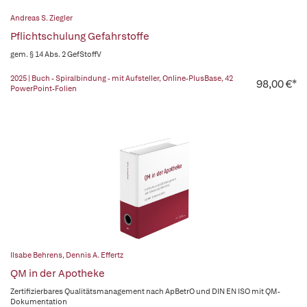
Andreas S. Ziegler
Pflichtschulung Gefahrstoffe
gem. § 14 Abs. 2 GefStoffV
2025 | Buch - Spiralbindung - mit Aufsteller, Online-PlusBase, 42
98,00 €*
PowerPoint-Folien
Ilsabe Behrens
,
Dennis A. Effertz
QM in der Apotheke
Zertifizierbares Qualitätsmanagement nach ApBetrO und DIN EN ISO mit QM-
Dokumentation