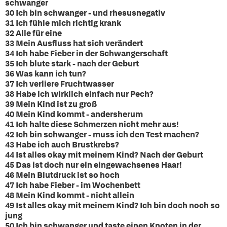
schwanger
30 Ich bin schwanger - und rhesusnegativ
31 Ich fühle mich richtig krank
32 Alle für eine
33 Mein Ausfluss hat sich verändert
34 Ich habe Fieber in der Schwangerschaft
35 Ich blute stark - nach der Geburt
36 Was kann ich tun?
37 Ich verliere Fruchtwasser
38 Habe ich wirklich einfach nur Pech?
39 Mein Kind ist zu groß
40 Mein Kind kommt - andersherum
41 Ich halte diese Schmerzen nicht mehr aus!
42 Ich bin schwanger - muss ich den Test machen?
43 Habe ich auch Brustkrebs?
44 Ist alles okay mit meinem Kind? Nach der Geburt
45 Das ist doch nur ein eingewachsenes Haar!
46 Mein Blutdruck ist so hoch
47 Ich habe Fieber - im Wochenbett
48 Mein Kind kommt - nicht allein
49 Ist alles okay mit meinem Kind? Ich bin doch noch so
jung
50 Ich bin schwanger und taste einen Knoten in der