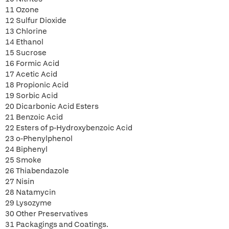
11 Ozone
12 Sulfur Dioxide
13 Chlorine
14 Ethanol
15 Sucrose
16 Formic Acid
17 Acetic Acid
18 Propionic Acid
19 Sorbic Acid
20 Dicarbonic Acid Esters
21 Benzoic Acid
22 Esters of p-Hydroxybenzoic Acid
23 o-Phenylphenol
24 Biphenyl
25 Smoke
26 Thiabendazole
27 Nisin
28 Natamycin
29 Lysozyme
30 Other Preservatives
31 Packagings and Coatings.