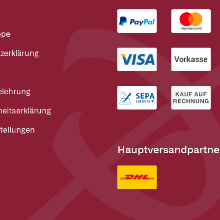
ppe
zerklärung
elehrung
heitserklärung
tellungen
Hauptversandpartne