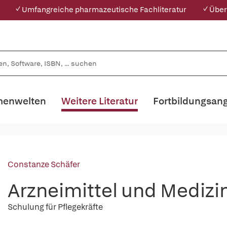
✓ Umfangreiche pharmazeutische Fachliteratur
✓ Über
enwelten
Weitere Literatur
Fortbildungsan
Constanze Schäfer
Arzneimittel und Medizin
Schulung für Pflegekräfte