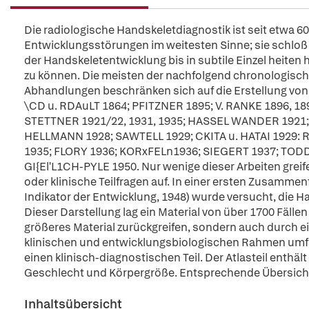
Die radiologische Handskeletdiagnostik ist seit etwa 
Entwicklungsstörungen im weitesten Sinne; sie schloß 
der Handskeletentwicklung bis in subtile Einzel heiten
zu können. Die meisten der nachfolgend chronologisc
Abhandlungen beschränken sich auf die Erstellung von
\CD u. RDAuLT 1864; PFITZNER 1895; V. RANKE 1896, 
STETTNER 1921/22, 1931, 1935; HASSEL WANDER 1921; 
HELLMANN 1928; SAWTELL 1929; CKITA u. HATAI 1929:
1935; FLORY 1936; KORxFELn1936; SIEGERT 1937; TODD 
GI{El'L1CH-PYLE 1950. Nur wenige dieser Arbeiten greif
oder klinische Teilfragen auf. In einer ersten Zusamme
Indikator der Entwicklung, 1948) wurde versucht, die 
Dieser Darstellung lag ein Material von über 1700 Fällen
größeres Material zurückgreifen, sondern auch durch 
klinischen und entwicklungsbiologischen Rahmen umfass
einen klinisch-diagnostischen Teil. Der Atlasteil enthäl
Geschlecht und Körpergröße. Entsprechende Übersichts
Inhaltsübersicht