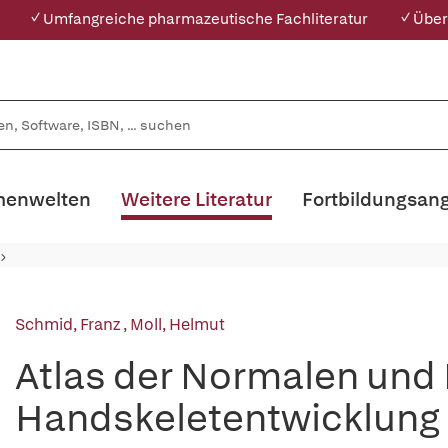
✓ Umfangreiche pharmazeutische Fachliteratur
✓ Über
enwelten
Weitere Literatur
Fortbildungsan
Schmid, Franz
,
Moll, Helmut
Atlas der Normalen und
Handskeletentwicklung