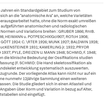
60 Jahren ein Standardgebiet zum Studium von
sich an die "anatomische Ara" an, welche Varietäten
 herausgearbeitet hatte, ohne die Norm exakt umreißen
h aufgeführten anatomischen und radiologischen
 Normen und Variations breiten : GRUBER 1866; RnIB.
1898; HEIMANN u. POTPESCHXlGcI907; ROTcH 1908;
GÖTT 1924: C. \RTER 1926; MUNK 1927; BALDWIN 1928;
 RucKENSTEINER 1931; KAMERLING jr. 1932; PRYOR
1937; PYLE, DREIZEN U. MANN 1948; SCHMID, F. 1948;
en die klinische Bedeutung der Ossifikations studien
nfassung (F. SCHMID: Die Hand skeletossifikation als
Handskelet entwicklung systematisch auszuwerten.
 zugrunde. Der vorliegende Atlas kann nicht nur auf ein
eine nunmehr 12jährige Sammlung einen weiteren
en. Die Studie gliedert sich in einen Atlasteil und
t Angaben über Xorm und Variation in bezug auf Alter,
tabellen sind eingefügt.