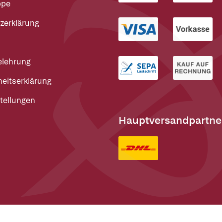
ppe
zerklärung
elehrung
heitserklärung
tellungen
Hauptversandpartne