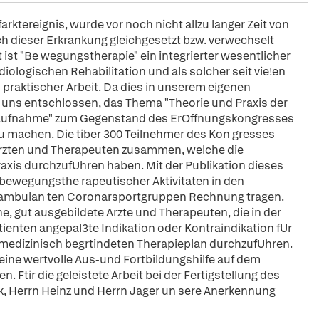
rktereignis, wurde vor noch nicht allzu langer Zeit von
ach dieser Erkrankung gleichgesetzt bzw. verwechselt
t ist "Be wegungstherapie" ein integrierter wesentlicher
logischen Rehabilitation und als solcher seit vie!en
raktischer Arbeit. Da dies in unserem eigenen
ir uns entschlossen, das Thema "Theorie und Praxis der
dsaufnahme" zum Gegenstand des ErOffnungskongresses
u machen. Die tiber 300 Teilnehmer des Kon gresses
Arzten und Therapeuten zusammen, welche die
Praxis durchzufUhren haben. Mit der Publikation dieses
bewegungsthe rapeutischer Aktivitaten in den
n ambulan ten Coronarsportgruppen Rechnung tragen.
he, gut ausgebildete Arzte und Therapeuten, die in der
tienten angepal3te Indikation oder Kontraindikation fUr
 medizinisch begrtindeten Therapieplan durchzufUhren.
n eine wertvolle Aus-und Fortbildungshilfe auf dem
Ftir die geleistete Arbeit bei der Fertigstellung des
k, Herrn Heinz und Herrn Jager un sere Anerkennung