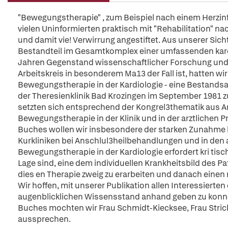
"Bewegungstherapie" , zum Beispiel nach einem Herzinfa
vielen Uninformierten praktisch mit "Rehabilitation" n
und damit vie! Verwirrung angestiftet. Aus unserer Sich
Bestandteil im Gesamtkomplex einer umfassenden kardio
Jahren Gegenstand wissenschaftlicher Forschung und p
Arbeitskreis in besonderem Ma13 der Fall ist, hatten w
Bewegungstherapie in der Kardiologie - eine Bestan
der Theresienklinik Bad Krozingen im September 1981 z
setzten sich entsprechend der Kongrel3thematik aus 
Bewegungstherapie in der Klinik und in der arztlichen 
Buches wollen wir insbesondere der starken Zunahme 
Kurkliniken bei Anschlul3heilbehandlungen und in de
Bewegungstherapie in der Kardiologie erfordert kri tisc
Lage sind, eine dem individuellen Krankheitsbild des Pa
dies en Therapie zweig zu erarbeiten und danach einen
Wir hoffen, mit unserer Publikation allen Interessierte
augenblicklichen Wissensstand anhand geben zu konnen. 
Buches mochten wir Frau Schmidt-Kiecksee, Frau Stric
aussprechen.