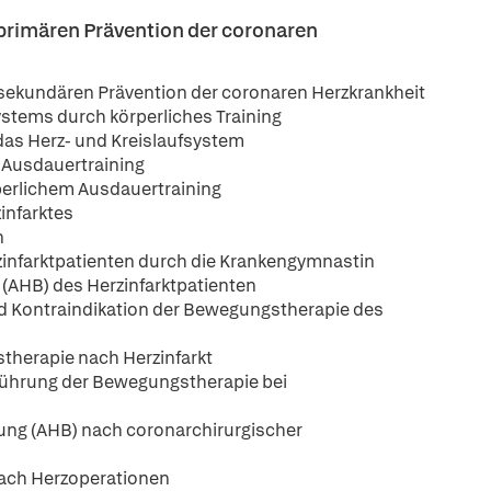
r primären Prävention der coronaren
nd sekundären Prävention der coronaren Herzkrankheit
ystems durch körperliches Training
das Herz- und Kreislaufsystem
 Ausdauertraining
perlichem Ausdauertraining
infarktes
n
zinfarktpatienten durch die Krankengymnastin
 (AHB) des Herzinfarktpatienten
nd Kontraindikation der Bewegungstherapie des
herapie nach Herzinfarkt
führung der Bewegungstherapie bei
ung (AHB) nach coronarchirurgischer
nach Herzoperationen