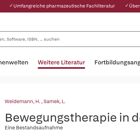
✓ Umfangreiche pharmazeutische Fachliteratur
✓ Über
enwelten
Weitere Literatur
Fortbildungsan
Weidemann, H.
,
Samek, L.
Bewegungstherapie in de
Eine Bestandsaufnahme