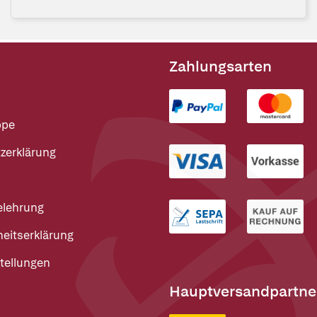
Zahlungsarten
ppe
zerklärung
elehrung
heitserklärung
tellungen
Hauptversandpartne