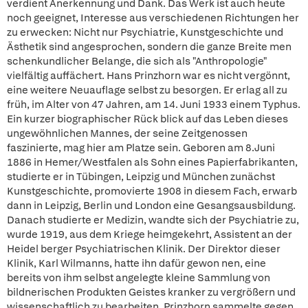
verdient Anerkennung und Dank. Das Werk ist auch heute
noch geeignet, Interesse aus verschiedenen Richtungen her
zu erwecken: Nicht nur Psychiatrie, Kunstgeschichte und
Ästhetik sind angesprochen, sondern die ganze Breite men
schenkundlicher Belange, die sich als "Anthropologie"
vielfältig auffächert. Hans Prinzhorn war es nicht vergönnt,
eine weitere Neuauflage selbst zu besorgen. Er erlag all zu
früh, im Alter von 47 Jahren, am 14. Juni 1933 einem Typhus.
Ein kurzer biographischer Rück blick auf das Leben dieses
ungewöhnlichen Mannes, der seine Zeitgenossen
faszinierte, mag hier am Platze sein. Geboren am 8.Juni
1886 in Hemer/Westfalen als Sohn eines Papierfabrikanten,
studierte er in Tübingen, Leipzig und München zunächst
Kunstgeschichte, promovierte 1908 in diesem Fach, erwarb
dann in Leipzig, Berlin und London eine Gesangsausbildung.
Danach studierte er Medizin, wandte sich der Psychiatrie zu,
wurde 1919, aus dem Kriege heimgekehrt, Assistent an der
Heidel berger Psychiatrischen Klinik. Der Direktor dieser
Klinik, Karl Wilmanns, hatte ihn dafür gewon nen, eine
bereits von ihm selbst angelegte kleine Sammlung von
bildnerischen Produkten Geistes kranker zu vergrößern und
wissenschaftlich zu bearbeiten. Prinzhorn sammelte gegen