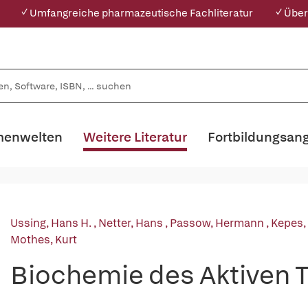
✓ Umfangreiche pharmazeutische Fachliteratur
✓ Über
enwelten
Weitere Literatur
Fortbildungsan
Ussing, Hans H.
,
Netter, Hans
,
Passow, Hermann
,
Kepes
Mothes, Kurt
Biochemie des Aktiven 