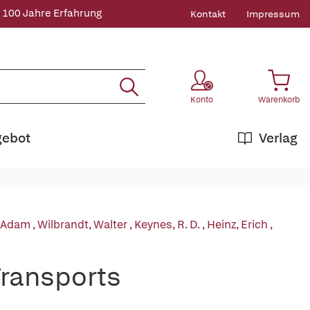
 100 Jahre Erfahrung
Kontakt
Impressum
Konto
Warenkorb
gebot
Verlag
, Adam
,
Wilbrandt, Walter
,
Keynes, R. D.
,
Heinz, Erich
,
Transports