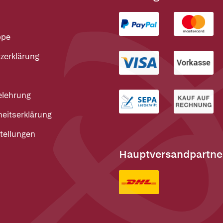
ppe
zerklärung
elehrung
heitserklärung
tellungen
Hauptversandpartne