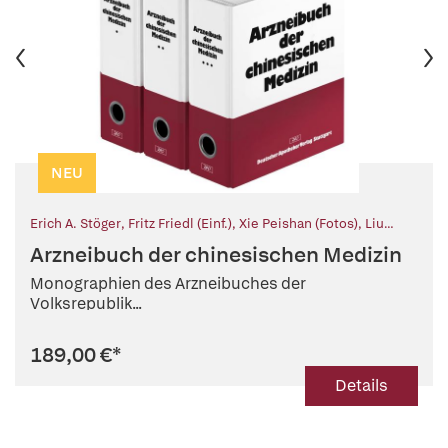
NEU
Erich A. Stöger
,
Fritz Friedl (Einf.)
,
Xie Peishan (Fotos)
,
Liu
Heping (Fotos)
,
Lou Zhicen (Illustr.)
,
Zhao Dawen (Illustr.)
,
Arzneibuch der chinesischen Medizin
Shen Yuan (Illustr.)
,
Chen Daixian (Illustr.)
,
Chen Guangshi
(Illustr.)
,
Ren Guodong (Illustr.)
,
Yan Jianxin (Illustr.)
,
Chou
Monographien des Arzneibuches der
Liangdong (Illustr.)
,
Wang Meiyu (Illustr.)
,
Li Yarong (Illustr.)
,
Li
Volksrepublik...
Zhenqi (Illustr.)
189,00 €
*
Details