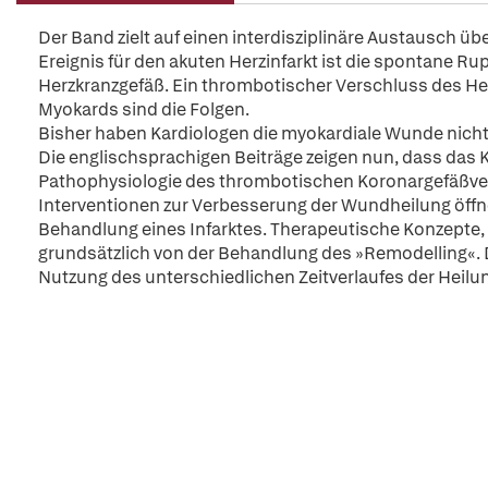
Der Band zielt auf einen interdisziplinäre Austausch üb
Ereignis für den akuten Herzinfarkt ist die spontane Ru
Herzkranzgefäß. Ein thrombotischer Verschluss des H
Myokards sind die Folgen.
Bisher haben Kardiologen die myokardiale Wunde nicht
Die englischsprachigen Beiträge zeigen nun, dass das 
Pathophysiologie des thrombotischen Koronargefäßver
Interventionen zur Verbesserung der Wundheilung öffnen
Behandlung eines Infarktes. Therapeutische Konzepte,
grundsätzlich von der Behandlung des »Remodelling«. Di
Nutzung des unterschiedlichen Zeitverlaufes der Heil