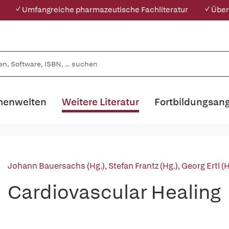
✓ Umfangreiche pharmazeutische Fachliteratur
✓ Über
enwelten
Weitere Literatur
Fortbildungsan
Johann Bauersachs (Hg.)
,
Stefan Frantz (Hg.)
,
Georg Ertl (H
Cardiovascular Healing