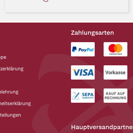
Zahlungsarten
ppe
zerklärung
elehrung
heitserklärung
tellungen
Hauptversandpartne