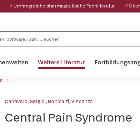
✓ Umfangreiche pharmazeutische Fachliteratur
✓ Über
enwelten
Weitere Literatur
Fortbildungsan
er
Canavero, Sergio
,
Bonicalzi, Vincenzo
Central Pain Syndrome