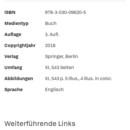
ISBN
978-3-030-09620-5
Medientyp
Buch
Auflage
3. Aufl.
Copyrightjahr
2018
Verlag
Springer, Berlin
Umfang
XI, 543 Seiten
Abbildungen
XI, 543 p. 5 illus., 4 illus. in color.
Sprache
Englisch
Weiterführende Links