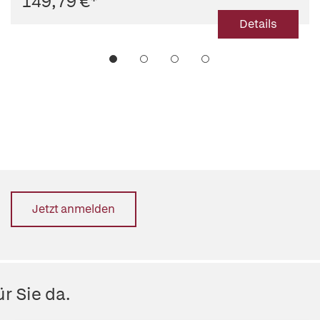
149,79 €
*
Details
Jetzt anmelden
r Sie da.