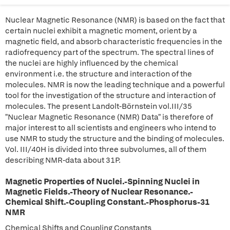
Nuclear Magnetic Resonance (NMR) is based on the fact that
certain nuclei exhibit a magnetic moment, orient by a
magnetic field, and absorb characteristic frequencies in the
radiofrequency part of the spectrum. The spectral lines of
the nuclei are highly influenced by the chemical
environment i.e. the structure and interaction of the
molecules. NMR is now the leading technique and a powerful
tool for the investigation of the structure and interaction of
molecules. The present Landolt-Börnstein vol.III/35
"Nuclear Magnetic Resonance (NMR) Data" is therefore of
major interest to all scientists and engineers who intend to
use NMR to study the structure and the binding of molecules.
Vol. III/40H is divided into three subvolumes, all of them
describing NMR-data about 31P.
Magnetic Properties of Nuclei.-Spinning Nuclei in
Magnetic Fields.-Theory of Nuclear Resonance.-
Chemical Shift.-Coupling Constant.-Phosphorus-31
NMR
Chemical Shifts and Coupling Constants