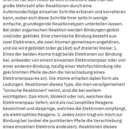
groBe Mehrzahl aller Reaktionen durch eine
Aufeinanderfolge einzelner Schritte erklaren und korrelieren
kann, wobei sich diese Schritte ihrer seits in wenige
einfache, grundlegende Reaktionstypen unterteilen lassen.
Bei jeder organischen Reaktion werden Bindungen gel6st
und/oder gebildet. Eine chemische Bindung besteht aus
zwei Elektronen, die zwei Atomen gemeinsam angeh6ren,
und sie wird gebildet (oder ge16st) auf dreierlei Weise: 1.
Eines der beiden Atome tragt beide Elektronen zur Bindung
bei, entweder von einem einsamen Elektronenpaar oder von
einer anderen Bindung, haufig einer Mehrfachbindung (die
gekriimmten Pfeile deuten die Verschiebung eines
Elektronenpaares an). Die Atome erhalten dabei form ale
Ladungen. Reaktionen dieses Typs, die man verallgemeinert
"ionische Reaktionen" nennt, sind die bei weitem
wichtigsten. Das Atom, Molekiil oder Ion, welches das
Elektronenpaar liefert, wird als nuc1eophiles Reagens
bezeichnet und dasjenige, welches die Elektronen empfangt,
als elektrophiles Reagens. 2. Jedes Atom tragt ein Atom zur
Bindung bei (wobei die punktierten Pfeile die Verschiebung
eines einzelnen Elektrons andeuten). Reaktionen dieses