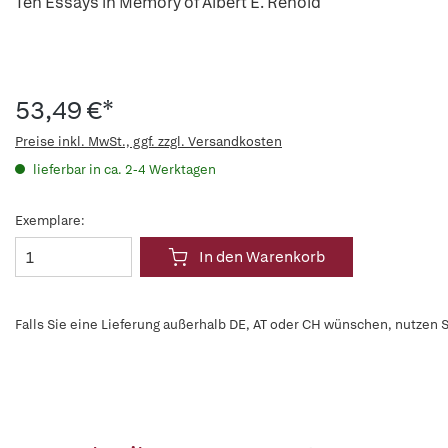
Ten Essays in Memory of Albert E. Renold
53,49 €*
Preise inkl. MwSt., ggf. zzgl. Versandkosten
lieferbar in ca. 2-4 Werktagen
Exemplare:
In den Warenkorb
Falls Sie eine Lieferung außerhalb DE, AT oder CH wünschen, nutzen S