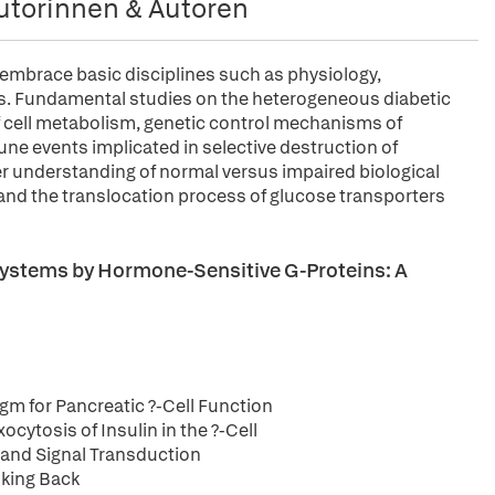
utorinnen & Autoren
embrace basic disciplines such as physiology,
es. Fundamental studies on the heterogeneous diabetic
f cell metabolism, genetic control mechanisms of
ne events implicated in selective destruction of
tter understanding of normal versus impaired biological
I, and the translocation process of glucose transporters
Systems by Hormone-Sensitive G-Proteins: A
gm for Pancreatic ?-Cell Function
cytosis of Insulin in the ?-Cell
 and Signal Transduction
oking Back