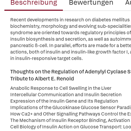
Beschreibung
Bewertungen
A
Recent developments in research on diabetes mellitus 
biochemistry, morphology and evolving sub-specialiti
syndrome are oriented towards regulatory principles o
insulin biosynthesis and secretion, as well as autoimmu
pancreatic ß-cell. In parallel, efforts are made for a be
actions, both of insulin and insulin-like growth factor 
in insulin-responsive target cells.
Thoughts on the Regulation of Adenylyl Cyclase 
Tribute to Albert E. Renold
Anabolic Response to Cell Swelling in the Liver
Intercellular Communication and Insulin Secretion
Expression of the Insulin Gene and Its Regulation
Implications of the Glucokinase Glucose Sensor Paradi
How Ca2+ and Other Signalling Pathways Control the Exo
The Mechanism of Insulin Receptor Binding, Activation
Cell Biology of Insulin Action on Glucose Transport: Lo