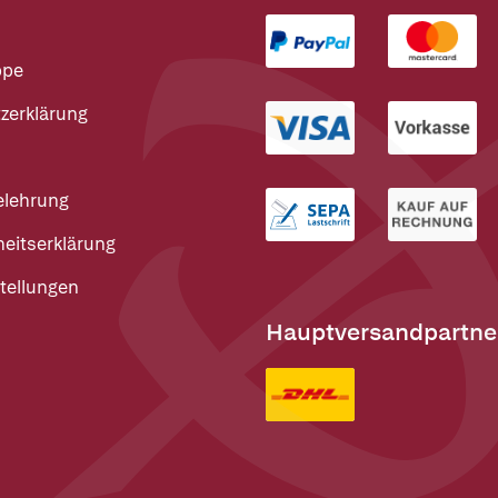
ppe
zerklärung
elehrung
heitserklärung
tellungen
Hauptversandpartne