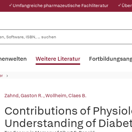
✓ Umfangreiche pharmazeutische Fachliteratur
✓ Über
enwelten
Weitere Literatur
Fortbildungsan
er
Zahnd, Gaston R.
,
Wollheim, Claes B.
Contributions of Physiol
Understanding of Diabe