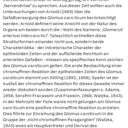
,Nervendriise" zu sprechen. Aus dieser Zeit sollten auch die
Untersuchungen von Arnold (1865) iiber die
GefaBversorgung des Glomus caro ticum beriicksichtigt
werden. Arnold definiert seine Ansicht von der Natur des
Organs am besten durch die ~Wahl des Namens: ,Glomeruli
arteriosi intercaro tici". Tatsachlich schlieBen diese
Strukturformen einander nicht aus, sondern beide
Charakteristika - der inkretorische Charakter der
epitheloiden Zellen und der auffallende Reichtum an
arteriellen GefaBen - miissen als spezifisches Kenn zeichen
des Glomus caroticum gelten. Die erste Beobachtung einer
chromaffinen Reaktion der epitheloiden Zellen des Glomus
caroticum stammt von Stilling (1892, 1898); Spater ist der
Ausfall der chromaffinen Reaktion fiir dieses Gewebe immer
wieder diskutiert worden (Zusammenfassungen s. Adams,
1958; Serafini-Fracassini und Frasson, 1966; Watzka, 1943).
In der Mehrzahl der Faile wares nicht gelungen am Glomus
caro ticum eine positive chromaffine Reaktion zu erzielen.
Dies fiihrte zur Einreihung des Glomus caroticum in die
Gruppe der ,nicht chromaffinen Paraganglien" (Watzka,
1943) woes als Hauptvertreter und Derivat des