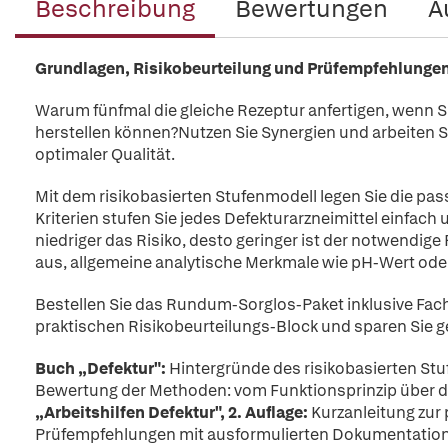
Beschreibung
Bewertungen
A
Grundlagen, Risikobeurteilung und Prüfempfehlungen
Warum fünfmal die gleiche Rezeptur anfertigen, wenn S
herstellen können?Nutzen Sie Synergien und arbeiten Si
optimaler Qualität.
Mit dem risikobasierten Stufenmodell legen Sie die pas
Kriterien stufen Sie jedes Defekturarzneimittel einfach 
niedriger das Risiko, desto geringer ist der notwendige
aus, allgemeine analytische Merkmale wie pH-Wert oder 
Bestellen Sie das Rundum-Sorglos-Paket inklusive Fac
praktischen Risikobeurteilungs-Block und sparen Sie g
Buch „Defektur":
Hintergründe des risikobasierten St
Bewertung der Methoden: vom Funktionsprinzip über d
„Arbeitshilfen Defektur", 2. Auflage:
Kurzanleitung zur 
Prüfempfehlungen mit ausformulierten Dokumentationsv