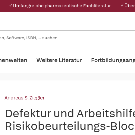
✓ Umfangreiche pharmazeutische Fachliteratur
✓ Über
enwelten
Weitere Literatur
Fortbildungsan
Andreas S. Ziegler
Defektur und Arbeitshilf
Risikobeurteilungs-Bloc